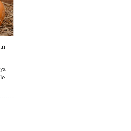
Lo
 ya
lo