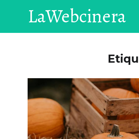
LaWebcinera
Etiqu