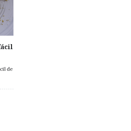
fácil
cil de