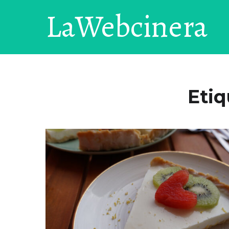
LaWebcinera
Etiq