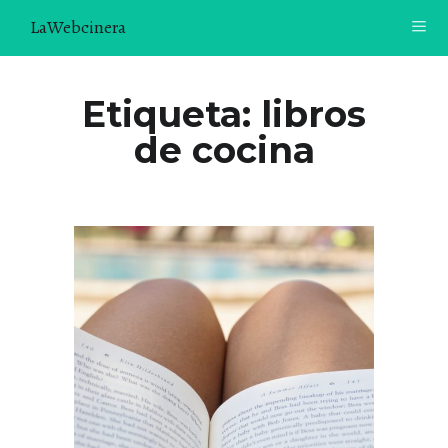
LaWebcinera
RECETAS
Etiqueta:
libros
de cocina
VIDEORECETAS
CONTACTO
SOBRE MÍ
¿TE GUSTARÍA UNIRTE A NUESTRA AVENTURA GASTRON
ÓMICA?
ÚNETE A LA NEWSLETTER
RECOMENDACIONES