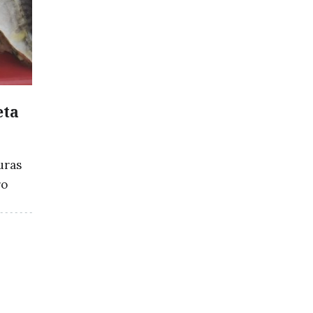
eta
uras
ro