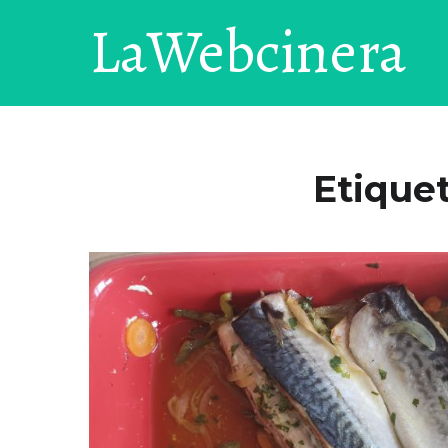
LaWebcinera
Etique