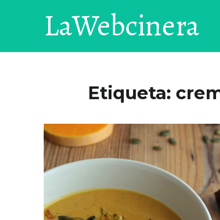
LaWebcinera
Etiqueta:
crem