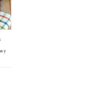
a
s y