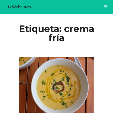
LaWebcinera
RECETAS
Etiqueta:
crema
fría
VIDEORECETAS
CONTACTO
SOBRE MÍ
¿TE GUSTARÍA UNIRTE A NUESTRA AVENTURA GASTRON
ÓMICA?
ÚNETE A LA NEWSLETTER
RECOMENDACIONES