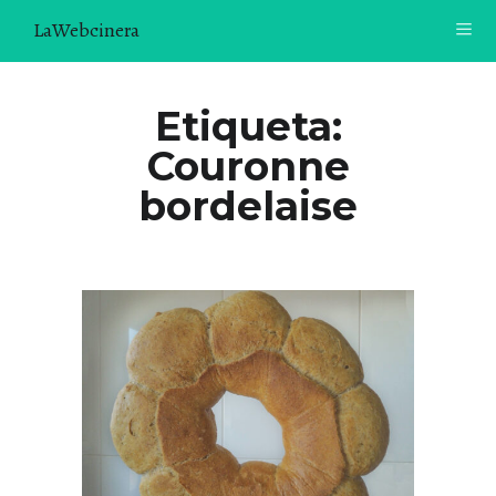
LaWebcinera
RECETAS
Etiqueta:
Couronne
VIDEORECETAS
bordelaise
CONTACTO
SOBRE MÍ
¿TE GUSTARÍA UNIRTE A NUESTRA AVENTURA GASTRON
ÓMICA?
ÚNETE A LA NEWSLETTER
RECOMENDACIONES