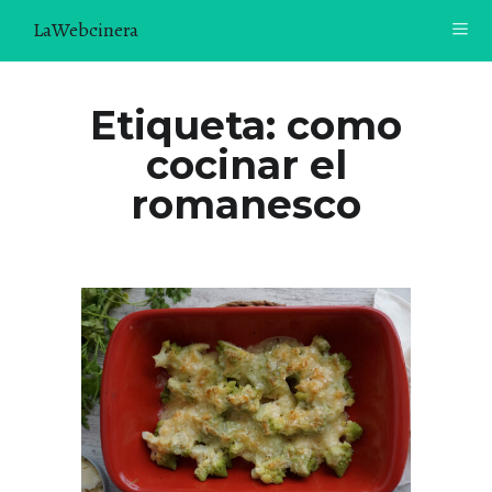
LaWebcinera
RECETAS
Etiqueta:
como
cocinar el
VIDEORECETAS
romanesco
CONTACTO
SOBRE MÍ
¿TE GUSTARÍA UNIRTE A NUESTRA AVENTURA GASTRON
ÓMICA?
ÚNETE A LA NEWSLETTER
RECOMENDACIONES