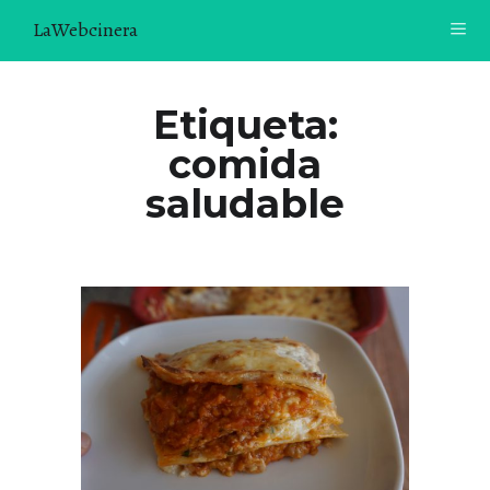
LaWebcinera
RECETAS
Etiqueta:
comida
VIDEORECETAS
saludable
CONTACTO
SOBRE MÍ
¿TE GUSTARÍA UNIRTE A NUESTRA AVENTURA GASTRON
ÓMICA?
ÚNETE A LA NEWSLETTER
RECOMENDACIONES