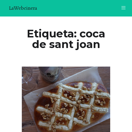
LaWebcinera
RECETAS
Etiqueta:
coca
de sant joan
VIDEORECETAS
CONTACTO
SOBRE MÍ
¿TE GUSTARÍA UNIRTE A NUESTRA AVENTURA GASTRON
ÓMICA?
ÚNETE A LA NEWSLETTER
RECOMENDACIONES