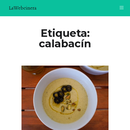
LaWebcinera
RECETAS
Etiqueta:
calabacín
VIDEORECETAS
CONTACTO
SOBRE MÍ
¿TE GUSTARÍA UNIRTE A NUESTRA AVENTURA GASTRON
ÓMICA?
ÚNETE A LA NEWSLETTER
RECOMENDACIONES