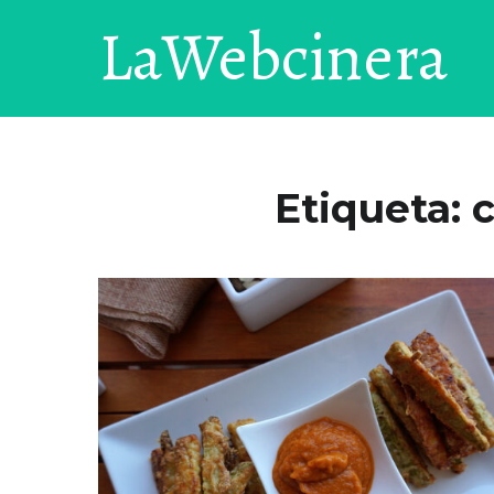
LaWebcinera
Etiqueta:
c