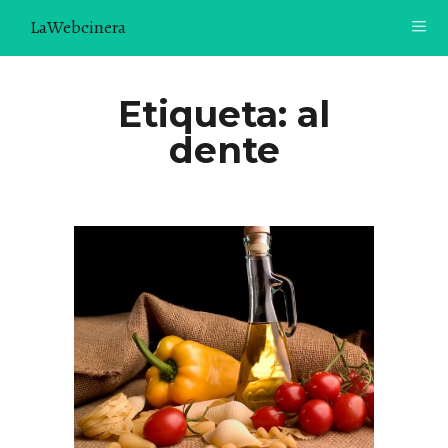
LaWebcinera
RECETAS
Etiqueta:
al
dente
VIDEORECETAS
CONTACTO
SOBRE MÍ
¿TE GUSTARÍA UNIRTE A NUESTRA AVENTURA GASTRON
ÓMICA?
ÚNETE A LA NEWSLETTER
RECOMENDACIONES