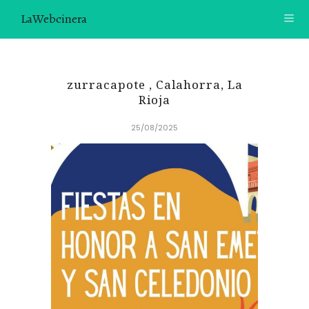
LaWebcinera
RECETAS
zurracapote , Calahorra, La
VIDEORECETAS
Rioja
25/08/2025
CONTACTO
SOBRE MÍ
¿TE GUSTARÍA UNIRTE A NUESTRA AVENTURA GASTRON
ÓMICA?
ÚNETE A LA NEWSLETTER
RECOMENDACIONES