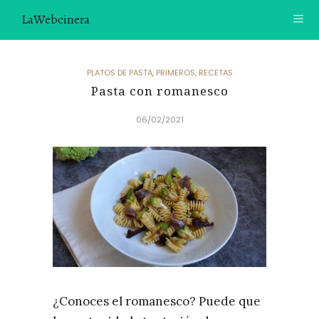
LaWebcinera
RECETAS
PLATOS DE PASTA
,
PRIMEROS
,
RECETAS
Pasta con romanesco
VIDEORECETAS
06/02/2021
CONTACTO
SOBRE MÍ
¿TE GUSTARÍA UNIRTE A NUESTRA AVENTURA GASTRON
ÓMICA?
ÚNETE A LA NEWSLETTER
RECOMENDACIONES
¿Conoces el romanesco? Puede que