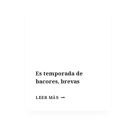
MEJORES
VARIEDADES
PARA
HACER
PATATAS
FRITAS
PERFECTAS
Es temporada de
bacores, brevas
ES
LEER MÁS
TEMPORADA
DE
BACORES,
BREVAS