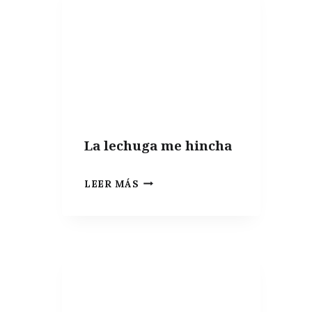
|
ESTUDIOS
Y
GUÍAS
SOBRE
MICROBIOTA
La lechuga me hincha
LA
LEER MÁS
LECHUGA
ME
HINCHA