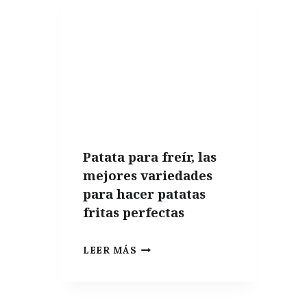
COSAS
QUE
NO
PUEDEN
FALTAR
EN
UN
APARTAMENTO
Patata para freír, las
DE
mejores variedades
VERANO
para hacer patatas
fritas perfectas
PATATA
LEER MÁS
PARA
FREÍR,
LAS