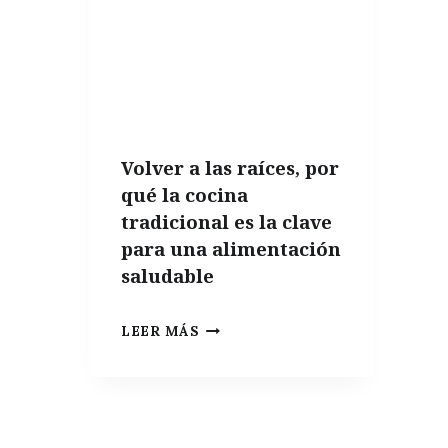
MY
WAY:
EAT,
DRINK,
AND
COOK
Volver a las raíces, por
LIKE
qué la cocina
A
tradicional es la clave
SPANIARD”
para una alimentación
saludable
VOLVER
LEER MÁS
A
LAS
RAÍCES,
POR