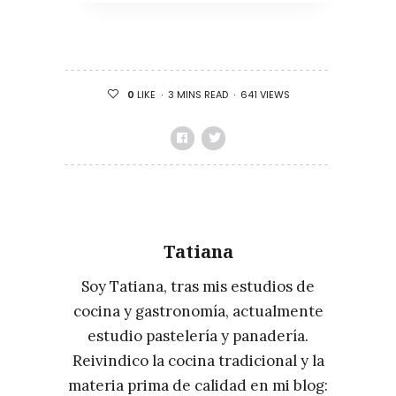
DE
LA
SEMANA: CONSERVAR.
FUNDAMENTOS
3 MINS READ
641 VIEWS
0
LIKE
Y
TÉCNICAS
DE
UN
ARTE
MILENARIO,
Tatiana
DE
ROBERT
Soy Tatiana, tras mis estudios de
RUIZ
cocina y gastronomía, actualmente
estudio pastelería y panadería.
Reivindico la cocina tradicional y la
materia prima de calidad en mi blog: