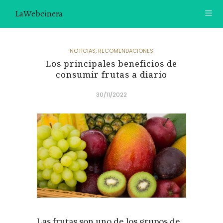
LaWebcinera
RECETAS
NOTICIAS
,
RECOMENDACIONES
Los principales beneficios de
VIDEORECETAS
consumir frutas a diario
CONTACTO
30/11/2022
SOBRE MÍ
¿TE GUSTARÍA UNIRTE A NUESTRA AVENTURA GASTRON
ÓMICA?
ÚNETE A LA NEWSLETTER
RECOMENDACIONES
Las frutas son uno de los grupos de