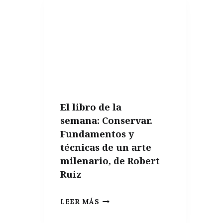
QUÉ
LA
COCINA
TRADICIONAL
ES
LA
CLAVE
El libro de la
PARA
semana: Conservar.
UNA
Fundamentos y
ALIMENTACIÓN
técnicas de un arte
SALUDABLE
milenario, de Robert
Ruiz
EL
LEER MÁS
LIBRO