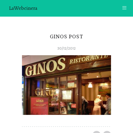
LaWebcinera
RECETAS
GINOS POST
VIDEORECETAS
30/12/2012
CONTACTO
SOBRE MÍ
¿TE GUSTARÍA UNIRTE A NUESTRA AVENTURA GASTRON
ÓMICA?
ÚNETE A LA NEWSLETTER
RECOMENDACIONES