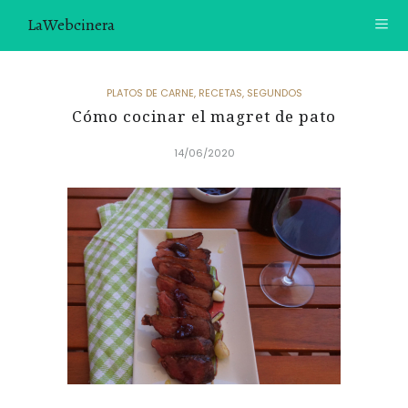
LaWebcinera
RECETAS
PLATOS DE CARNE
,
RECETAS
,
SEGUNDOS
Cómo cocinar el magret de pato
VIDEORECETAS
14/06/2020
CONTACTO
SOBRE MÍ
¿TE GUSTARÍA UNIRTE A NUESTRA AVENTURA GASTRON
ÓMICA?
ÚNETE A LA NEWSLETTER
RECOMENDACIONES