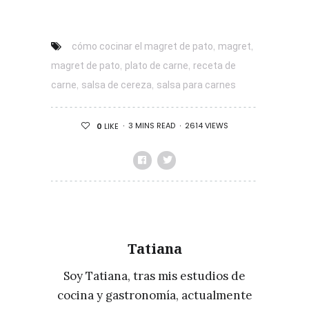
,
,
cómo cocinar el magret de pato
magret
,
,
magret de pato
plato de carne
receta de
,
,
carne
salsa de cereza
salsa para carnes
3 MINS READ
2614 VIEWS
0
LIKE
Tatiana
Soy Tatiana, tras mis estudios de
cocina y gastronomía, actualmente