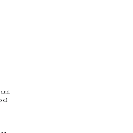
idad
 el
una