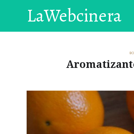
LaWebcinera
BO
Aromatizante