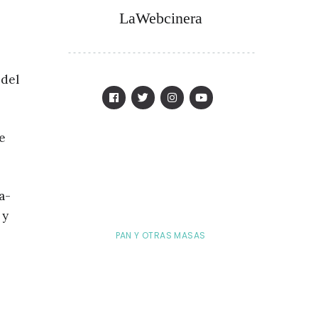
LaWebcinera
 del
e
a-
 y
PAN Y OTRAS MASAS