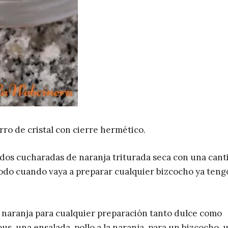
rro de cristal con cierre hermético.
dos cucharadas de naranja triturada seca con una cant
odo cuando vaya a preparar cualquier bizcocho ya tengo
e naranja para cualquier preparación tanto dulce como
us, una ensalada, pollo a la naranja, para un bizcocho, 