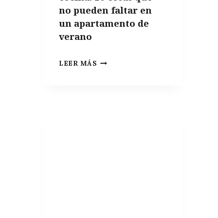
no pueden faltar en
un apartamento de
verano
INDISPENSABLES
LEER MÁS
DE
COCINA:
10
COSAS
QUE
NO
PUEDEN
FALTAR
EN
UN
APARTAMENTO