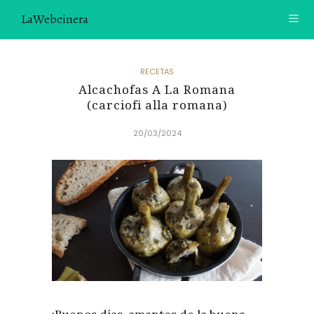
LaWebcinera
RECETAS
RECETAS
Alcachofas A La Romana
VIDEORECETAS
(carciofi alla romana)
CONTACTO
20/03/2024
SOBRE MÍ
¿TE GUSTARÍA UNIRTE A NUESTRA AVENTURA GASTRON
ÓMICA?
ÚNETE A LA NEWSLETTER
RECOMENDACIONES