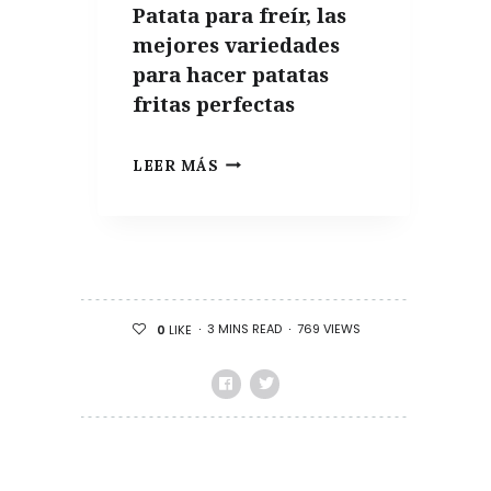
Patata para freír, las
DE
mejores variedades
VERANO
para hacer patatas
fritas perfectas
PATATA
LEER MÁS
PARA
FREÍR,
LAS
MEJORES
VARIEDADES
3 MINS READ
769 VIEWS
0
LIKE
PARA
HACER
PATATAS
FRITAS
PERFECTAS