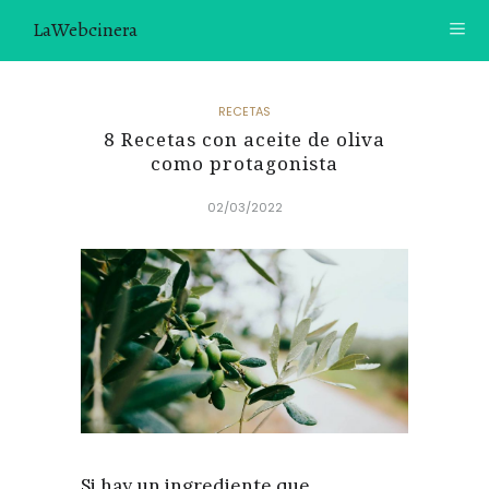
LaWebcinera
RECETAS
RECETAS
8 Recetas con aceite de oliva
VIDEORECETAS
como protagonista
CONTACTO
02/03/2022
SOBRE MÍ
¿TE GUSTARÍA UNIRTE A NUESTRA AVENTURA GASTRON
ÓMICA?
ÚNETE A LA NEWSLETTER
RECOMENDACIONES
Si hay un ingrediente que