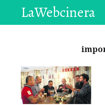
LaWebcinera
impor